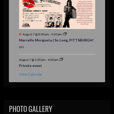
d
F
August 7 @ 8:00 pm
-
9:30 pm
e
Marcello Morgueta | So Long, PITTSBURGH!
a
t
$10
u
r
e
August 7 @ 1:00 pm
-
4:00 pm
d
Private event
View Calendar
PHOTO GALLERY