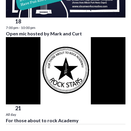
Sep
18
7:00 pm
-
10:00 pm
Open mic hosted by Mark and Curt
Sep
21
All day
For those about to rock Academy