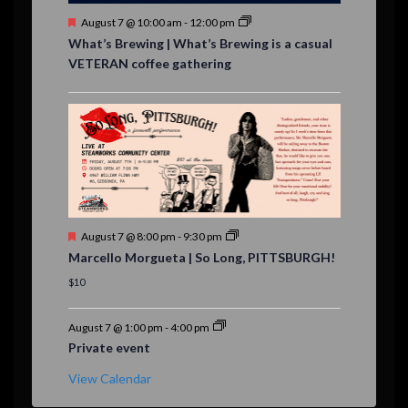
s
F
August 7 @ 10:00 am
-
12:00 pm
e
What’s Brewing | What’s Brewing is a casual
a
VETERAN coffee gathering
t
u
r
e
d
F
August 7 @ 8:00 pm
-
9:30 pm
e
Marcello Morgueta | So Long, PITTSBURGH!
a
t
$10
u
r
e
August 7 @ 1:00 pm
-
4:00 pm
d
Private event
View Calendar