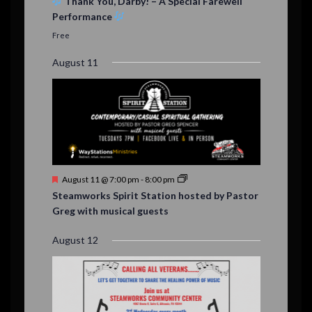
s
Thank You, Darby! – A Special Farewell
a
Performance
t
u
Free
r
e
August 11
d
F
August 11 @ 7:00 pm
-
8:00 pm
e
Steamworks Spirit Station hosted by Pastor
a
Greg with musical guests
t
u
r
August 12
e
d