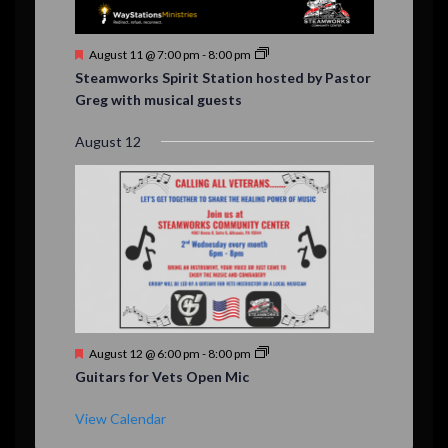
F
August 11 @ 7:00 pm
-
8:00 pm
e
Steamworks Spirit Station hosted by Pastor
a
Greg with musical guests
t
u
r
August 12
e
d
F
August 12 @ 6:00 pm
-
8:00 pm
e
Guitars for Vets Open Mic
a
t
u
View Calendar
r
e