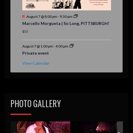
F
August 7 @ 8:00 pm
-
9:30 pm
e
Marcello Morgueta | So Long, PITTSBURGH!
a
t
$10
u
r
e
August 7 @ 1:00 pm
-
4:00 pm
d
Private event
View Calendar
PHOTO GALLERY