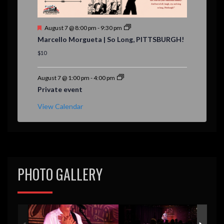
F
August 7 @ 8:00 pm
-
9:30 pm
e
Marcello Morgueta | So Long, PITTSBURGH!
a
t
$10
u
r
e
August 7 @ 1:00 pm
-
4:00 pm
d
Private event
View Calendar
PHOTO GALLERY